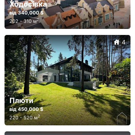
Ходосівка
від 340,000 $
2
202
-
310
м
4
Плюти
від 450,000 $
2
220
-
520
м