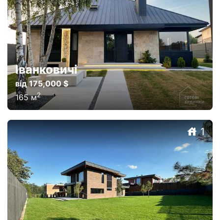
Іванковичі
від 175,000 $
2
165
м
1