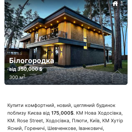
1
Білогородка
від 350,000 $
2
300
м
Купити комфортний, новий, цегляний будинок
поблизу Києва від
175,000
$
.
КМ Нова Ходосівка,
КМ. Rose Street, Ходосівка, Плюти, Київ, КМ Хутір
Ясний, Гореничі, Шевченкове, Іванковичі,