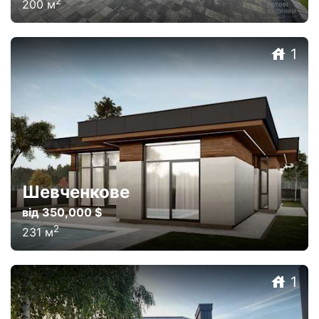
2
200
м
1
Шевченкове
від 350,000 $
2
231
м
1