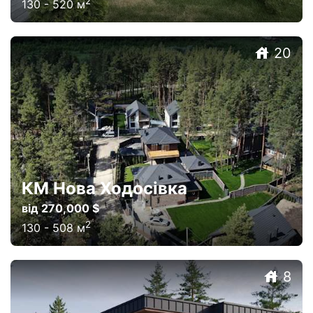
2
130
-
520
м
20
КМ Нова Ходосівка
від 270,000 $
2
130
-
508
м
8