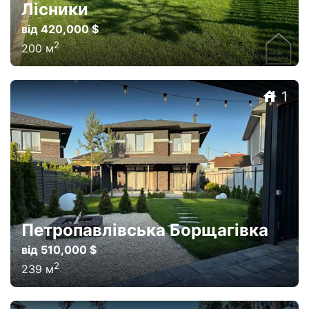
Лісники
від 420,000 $
2
200
м
1
Петропавлівська Борщагівка
від 510,000 $
2
239
м