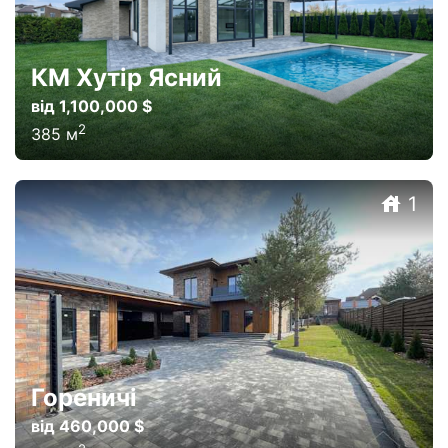
КМ Хутір Ясний
від 1,100,000 $
2
385
м
1
Гореничі
від 460,000 $