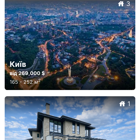
3
Київ
від 269,000 $
2
165
-
252
м
1