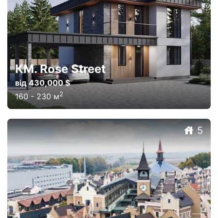
КМ. Rose Street
від 430,000 $
2
160
-
230
м
5