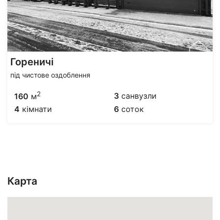
Гореничі
під чистове оздоблення
2
3
санвузли
160
м
4
кімнати
6
соток
Карта