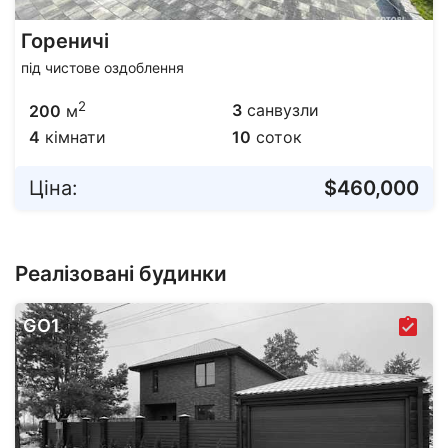
Гореничі
під чистове оздоблення
2
3
санвузли
200
м
4
кімнати
10
соток
Ціна:
$460,000
Реалізовані будинки
GO1