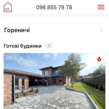
098 855 78 78
Гореничі
Готові будинки
1
G1